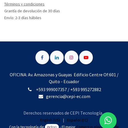
Términos y condiciones
Grantía de devolución de 30 días
Envío: 2-3 días hábiles
OFICINA: Av. Amazonas y Guayas Edificio Centre Of:601 /
Quito - Ecuador
+593 999007357
/
+593 995272882​
gerencia@cepi-ec.com
Derechos reservados de CEPI Tecnología
English (US)
|
Español (EC)
Con la tecnología de
- El mejor
Comercio electrónico de