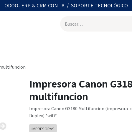
ODOO- ERP & CRM CON IA / SOPORTE TECNOLÓGICO
otros
Tienda on line
Contáctenos
Agenda con Especial
multifuncion
Impresora Canon G31
multifuncion
Impresora Canon G3180 Multifuncion (impresora-c
Duplex) *wifi*
IMPRESORAS