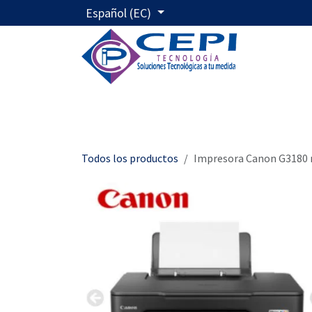
Ir al contenido
Español (EC)
Inicio
Servicios
Nos
Todos los productos
Impresora Canon G3180 