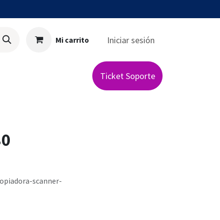
Iniciar sesión
Mi carrito
ista
Ticket Soporte
80
opiadora-scanner-