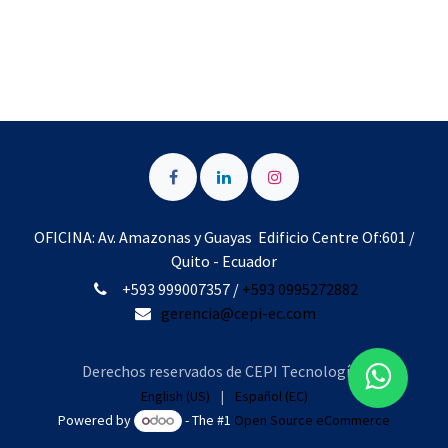
OFICINA: Av. Amazonas y Guayas Edificio Centre Of:601 /
Quito - Ecuador
+593 999007357
/
+593 0995272882
gerencia@cepi-ec.com
Derechos reservados de CEPI Tecnología
English (US)
|
Español (EC)
Powered by
- The #1
Open Source eCommerce