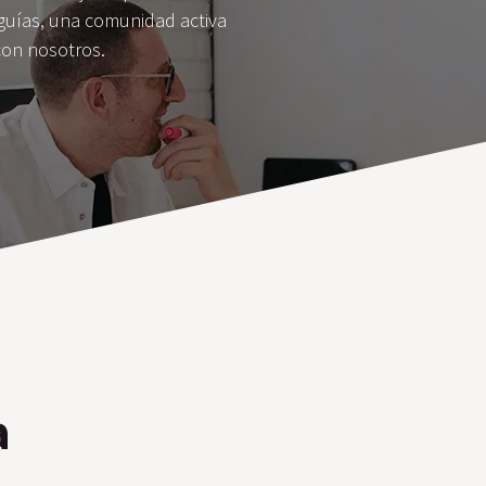
guías, una comunidad activa
con nosotros.
a