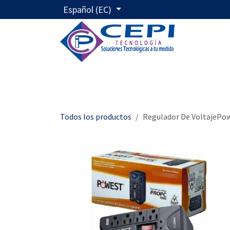
Ir al contenido
Español (EC)
Inicio
Servicios
Nos
Todos los productos
Regulador De VoltajePo