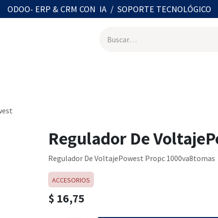
ODOO- ERP & CRM CON IA / SOPORTE TECNOLÓGICO
otros
Tienda on line
Contáctenos
Agenda con Especial
west
Regulador De Voltaje
Regulador De VoltajePowest Propc 1000va8tomas
ACCESORIOS
$
16,75